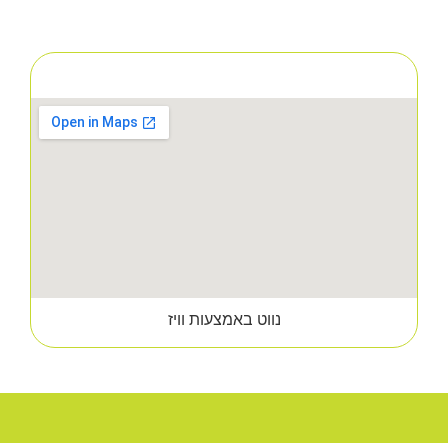
דבורנית 9 מודיעין מכבים רעות
נווט באמצעות וויז