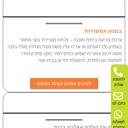
ערכת צביעה מוכנה
במגוון אפשרויות
ערכת צביעה ביתית מוכנה – צלחת מצויירת בקוי מתאר
בעפרון (15 דגמים) או אריח עליו משורטטת מנדלה (אליו נחבר
מסגרת עץ והאריח ישמש בסיס לסיר חם). פתרון נהדר
למתנות יום הולדת, להפעלת ילדים בבית ועוד.
להזמנת
לפרטים נוספים וקבלת הקטלוג
שולחן
קפסולת יום הולדת
כתבו לנו
לשאלות
חגיגת יום הולדת אצלכם בבית
וברורים